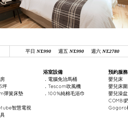
平日
週五
週六
NT.990
NT.990
NT.2780
浴室設備
預約服務
房
．電腦免治馬桶
嬰兒床
5坪
．Tescom吹風機
嬰兒床圍
6cm彈簧床墊
．100%純棉毛浴巾
嬰兒澡盆
COMB
Youtube智慧電視
Gogor
具