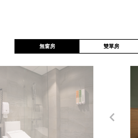
無窗房
雙單房