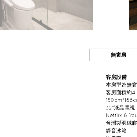
無窗房
客房設備
本房型為無窗
客房面積約4.
150cm*18
32"液晶電視
Netflix & 
台灣製羽絨寢
靜音冰箱